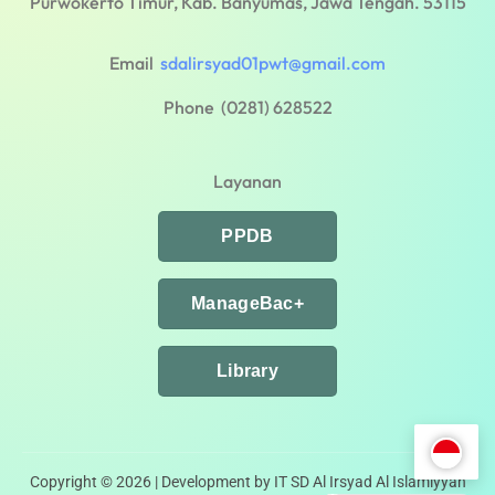
Purwokerto Timur, Kab. Banyumas, Jawa Tengah. 53115
Email
sdalirsyad01pwt@gmail.com
Phone (0281) 628522
Layanan
PPDB
ManageBac+
Library
Copyright © 2026 | Development by IT SD Al Irsyad Al Islamiyyah