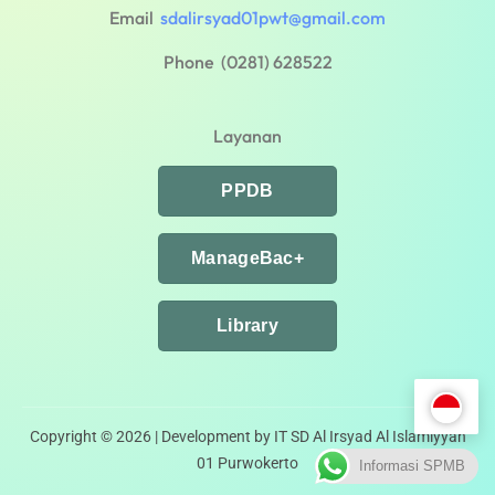
Email
sdalirsyad01pwt@gmail.com
Phone (0281) 628522
Layanan
PPDB
ManageBac+
Library
Copyright © 2026 | Development by IT SD Al Irsyad Al Islamiyyah
01 Purwokerto
Informasi SPMB